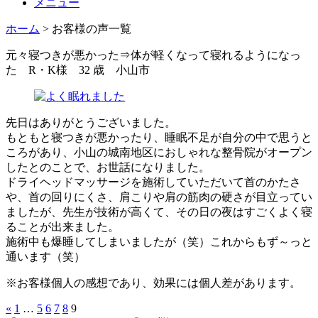
メニュー
ホーム
>
お客様の声一覧
元々寝つきが悪かった⇒体が軽くなって寝れるようになっ
た R・K様 32 歳 小山市
先日はありがとうございました。
もともと寝つきが悪かったり、睡眠不足が自分の中で思うと
ころがあり、小山の城南地区におしゃれな整骨院がオープン
したとのことで、お世話になりました。
ドライヘッドマッサージを施術していただいて首のかたさ
や、首の回りにくさ、肩こりや肩の筋肉の硬さが目立ってい
ましたが、先生が技術が高くて、その日の夜はすごくよく寝
ることが出来ました。
施術中も爆睡してしまいましたが（笑）これからもず～っと
通います（笑）
※お客様個人の感想であり、効果には個人差があります。
«
1
…
5
6
7
8
9